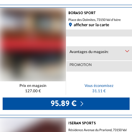
BORASO SPORT
Place des Dolmites, 73150 Val d'Isère
afficher sur la carte
Avantages du magasin:
PROMOTION
Prix en magasin
Vous économisez
127.00 €
31.11 €
95.89 €
ISERAN SPORTS
Résidence Avenue du Prariond, 73150 Val