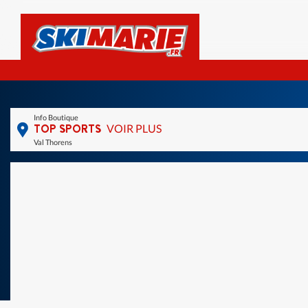
Info Boutique
TOP SPORTS
VOIR PLUS
Val Thorens