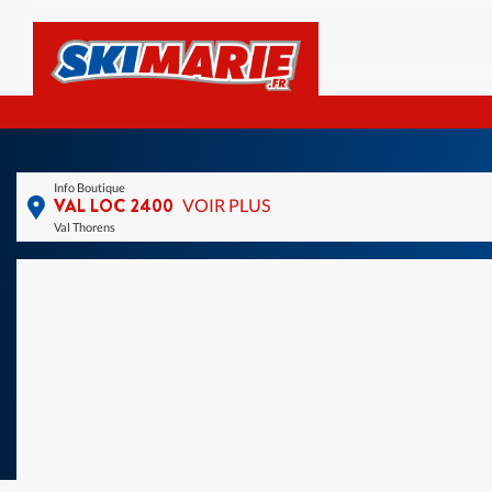
Info Boutique
VAL LOC 2400
VOIR PLUS
Val Thorens